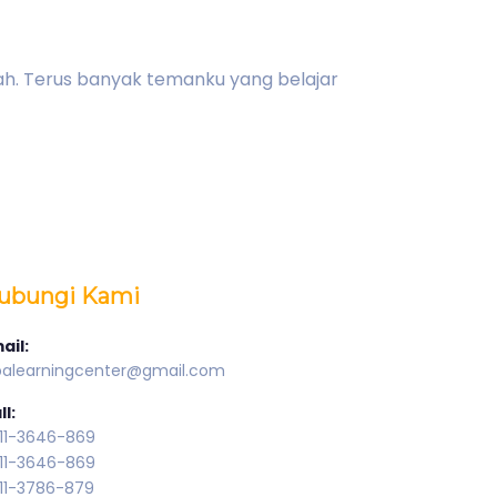
ah. Terus banyak temanku yang belajar
ubungi Kami
ail:
palearningcenter@gmail.com
ll:
11-3646-869
11-3646-869
11-3786-879