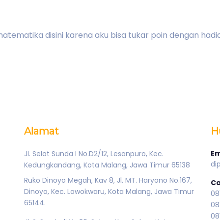
tematika disini karena aku bisa tukar poin dengan hadi
Alamat
H
Em
Jl. Selat Sunda I No.D2/12, Lesanpuro, Kec.
di
Kedungkandang, Kota Malang, Jawa Timur 65138
Ruko Dinoyo Megah, Kav 8, Jl. MT. Haryono No.167,
Ca
Dinoyo, Kec. Lowokwaru, Kota Malang, Jawa Timur
08
65144.
08
08