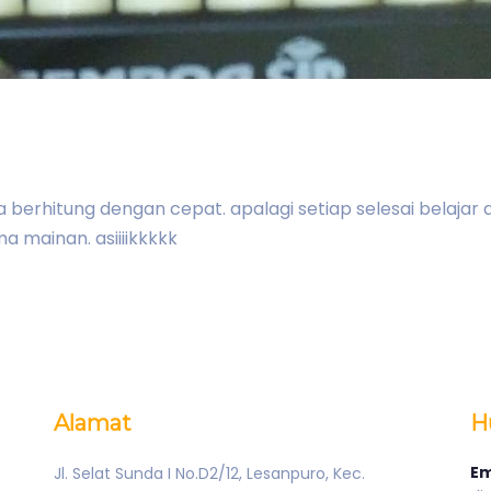
a berhitung dengan cepat. apalagi setiap selesai belajar a
a mainan. asiiiikkkkk
Alamat
H
Em
Jl. Selat Sunda I No.D2/12, Lesanpuro, Kec.