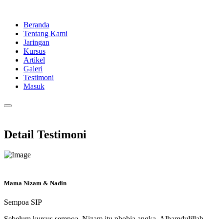
Beranda
Tentang Kami
Jaringan
Kursus
Artikel
Galeri
Testimoni
Masuk
Detail Testimoni
Mama Nizam & Nadin
Sempoa SIP
Sebelum kursus sempoa, Nizam itu phobia angka. Alhamdulillah