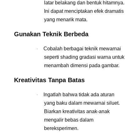
latar belakang dan bentuk hitamnya.
Ini dapat menciptakan efek dramatis
yang menarik mata.
Gunakan Teknik Berbeda
Cobalah berbagai teknik mewarnai
·
seperti shading gradasi warna untuk
menambah dimensi pada gambar.
Kreativitas Tanpa Batas
Ingatlah bahwa tidak ada aturan
·
yang baku dalam mewarnai siluet.
Biarkan kreativitas anak-anak
mengalir bebas dalam
bereksperimen.