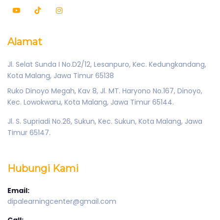
Alamat
Jl. Selat Sunda I No.D2/12, Lesanpuro, Kec. Kedungkandang,
Kota Malang, Jawa Timur 65138
Ruko Dinoyo Megah, Kav 8, Jl. MT. Haryono No.167, Dinoyo,
Kec. Lowokwaru, Kota Malang, Jawa Timur 65144.
Jl. S. Supriadi No.26, Sukun, Kec. Sukun, Kota Malang, Jawa
Timur 65147.
Hubungi Kami
Email:
dipalearningcenter@gmail.com
Call: