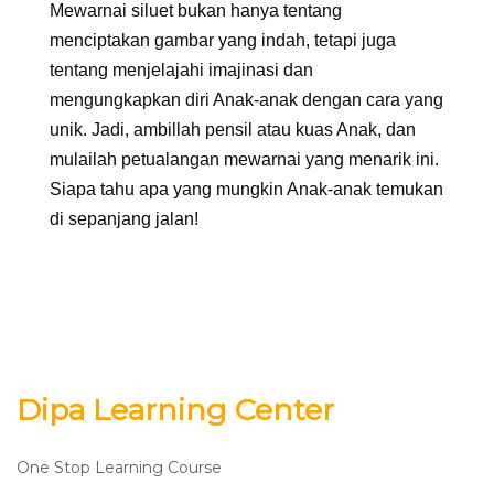
Mewarnai siluet bukan hanya tentang
menciptakan gambar yang indah, tetapi juga
tentang menjelajahi imajinasi dan
mengungkapkan diri Anak-anak dengan cara yang
unik. Jadi, ambillah pensil atau kuas Anak, dan
mulailah petualangan mewarnai yang menarik ini.
Siapa tahu apa yang mungkin Anak-anak temukan
di sepanjang jalan!
Dipa Learning Center
One Stop Learning Course