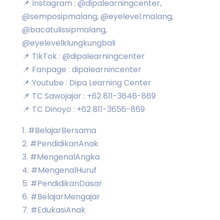
📌 Instagram : @dipalearningcenter,
@semposipmalang, @eyelevel.malang,
@bacatulissipmalang,
@eyelevelklungkungbali
📌 TikTok : @dipalearningcenter
📌 Fanpage : dipalearnincenter
📌 Youtube : Dipa Learning Center
📌 TC Sawojajar : +62 811-3646-869
📌 TC Dinoyo : +62 811-3656-869
1. #BelajarBersama
2. #PendidikanAnak
3. #MengenalAngka
4. #MengenalHuruf
5. #PendidikanDasar
6. #BelajarMengajar
7. #EdukasiAnak