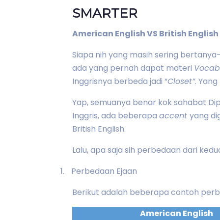
SMARTER
American English VS British English
Siapa nih yang masih sering bertany
ada yang pernah dapat materi
Vocab
Inggrisnya berbeda jadi “
Closet”
. Yan
Yap, semuanya benar kok sahabat Dip
Inggris, ada beberapa
accent
yang di
British English.
Lalu, apa saja sih perbedaan dari ked
1.
Perbedaan Ejaan
Berikut adalah beberapa contoh perbed
American English