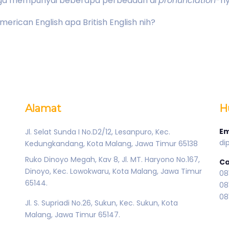
h juga mempunyai beberapa perbedaan di
pronunciation
-ny
merican English apa British English nih?
Alamat
H
Em
Jl. Selat Sunda I No.D2/12, Lesanpuro, Kec.
di
Kedungkandang, Kota Malang, Jawa Timur 65138
Ruko Dinoyo Megah, Kav 8, Jl. MT. Haryono No.167,
Ca
Dinoyo, Kec. Lowokwaru, Kota Malang, Jawa Timur
08
65144.
08
08
Jl. S. Supriadi No.26, Sukun, Kec. Sukun, Kota
Malang, Jawa Timur 65147.